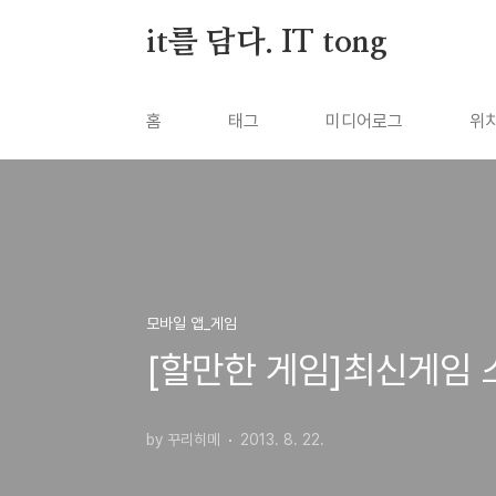
본문 바로가기
it를 담다. IT tong
홈
태그
미디어로그
위
모바일 앱_게임
[할만한 게임]최신게임 
by 꾸리히메
2013. 8. 22.