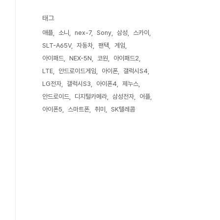
태그
애플
소니
nex-7
Sony
삼성
스카이
SLT-A65V
자동차
팬택
게임
아이패드
NEX-5N
코원
아이패드2
LTE
안드로이드게임
아이폰
갤럭시S4
LG전자
갤럭시S3
아이폰4
제누스
안드로이드
디지털카메라
삼성전자
어플
아이폰5
스마트폰
취미
SK텔레콤