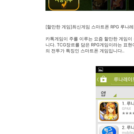
[
할만한 게임
]
최신게임 스마트폰
RPG
루나레
카톡게임이 주를 이루는 요즘 할만한 게임이
니다
. TCG
장르를 담은
RPG
게임이라는 표현
의 전투가 특징인 스마트폰 게임입니다
.
.