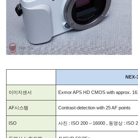
NEX-
이미지센서
Exmor APS HD CMOS with approx. 
AF시스템
Contrast-detection with 25 AF points
ISO
사진 : ISO 200 – 16000 , 동영상 : ISO 2