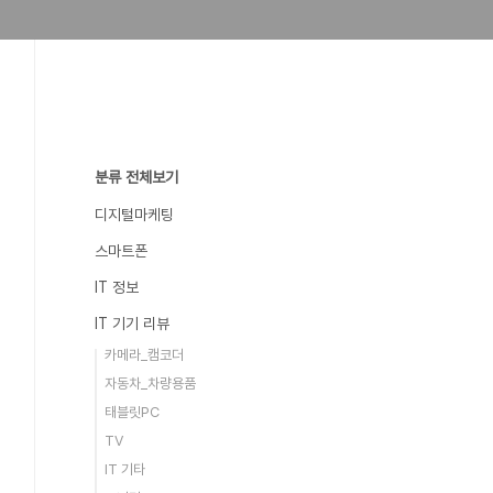
분류 전체보기
디지털마케팅
스마트폰
IT 정보
IT 기기 리뷰
카메라_캠코더
자동차_차량용품
태블릿PC
TV
IT 기타