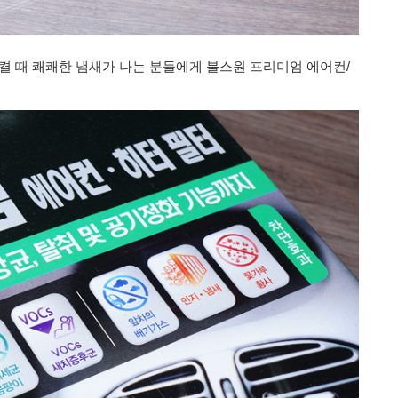
켤 때 쾌쾌한 냄새가 나는 분들에게 불스원 프리미엄 에어컨/