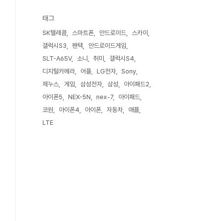
태그
SK텔레콤
스마트폰
안드로이드
스카이
갤럭시S3
팬택
안드로이드게임
SLT-A65V
소니
취미
갤럭시S4
디지털카메라
어플
LG전자
Sony
제누스
게임
삼성전자
삼성
아이패드2
아이폰5
NEX-5N
nex-7
아이패드
코원
아이폰4
아이폰
자동차
애플
LTE