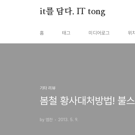
본문 바로가기
it를 담다. IT tong
홈
태그
미디어로그
위
기타 리뷰
봄철 황사대처방법! 불스
by 엠찬
2013. 5. 9.