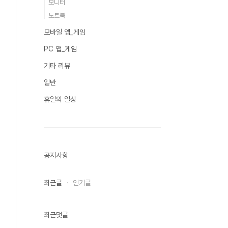
모니터
노트북
모바일 앱_게임
PC 앱_게임
기타 리뷰
일반
휴일의 일상
공지사항
최근글
인기글
최근댓글