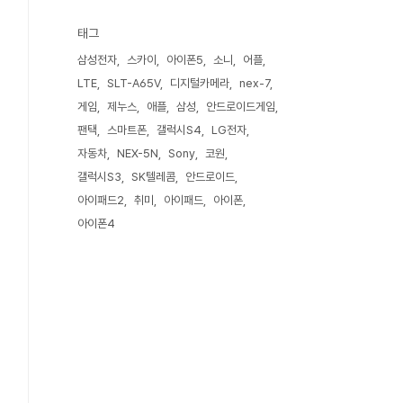
태그
삼성전자
스카이
아이폰5
소니
어플
LTE
SLT-A65V
디지털카메라
nex-7
게임
제누스
애플
삼성
안드로이드게임
팬택
스마트폰
갤럭시S4
LG전자
자동차
NEX-5N
Sony
코원
갤럭시S3
SK텔레콤
안드로이드
아이패드2
취미
아이패드
아이폰
아이폰4