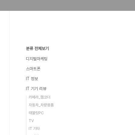
분류 전체보기
디지털마케팅
스마트폰
IT 정보
IT 기기 리뷰
카메라_캠코더
자동차_차량용품
태블릿PC
TV
IT 기타