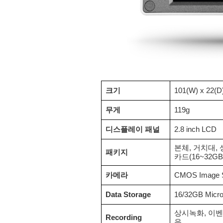
크기
101(W) x 22(D
무게
119g
디스플레이 패널
2.8 inch LCD
본체, 거치대, 
패키지
카드(16~32G
카메라
CMOS Image S
Data Storage
16/32GB Mic
상시녹화, 이벤
Recording
음