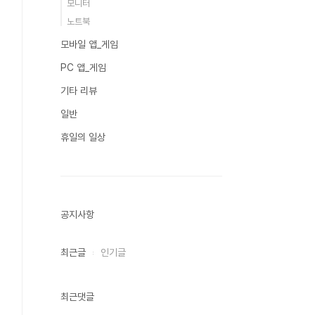
모니터
노트북
모바일 앱_게임
PC 앱_게임
기타 리뷰
일반
휴일의 일상
공지사항
최근글
인기글
최근댓글