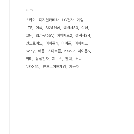
태그
스카이
디지털카메라
LG전자
게임
LTE
어플
SK텔레콤
갤럭시S3
삼성
코원
SLT-A65V
아이패드2
갤럭시S4
안드로이드
아이폰4
아이폰
아이패드
Sony
애플
스마트폰
nex-7
아이폰5
취미
삼성전자
제누스
팬택
소니
NEX-5N
안드로이드게임
자동차