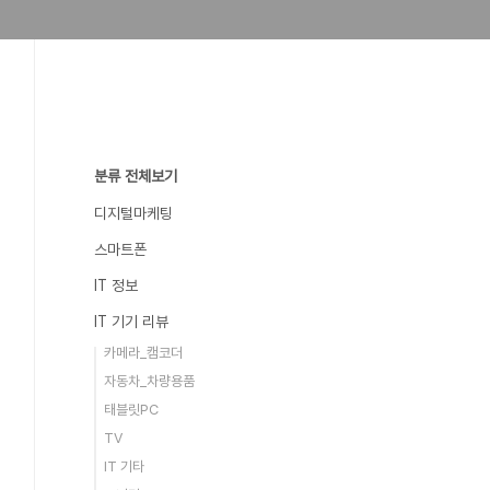
분류 전체보기
디지털마케팅
스마트폰
IT 정보
IT 기기 리뷰
카메라_캠코더
자동차_차량용품
태블릿PC
TV
IT 기타