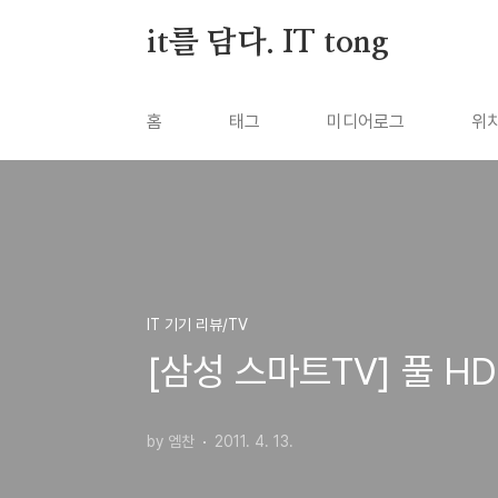
본문 바로가기
it를 담다. IT tong
홈
태그
미디어로그
위
IT 기기 리뷰/TV
[삼성 스마트TV] 풀 HD
by 엠찬
2011. 4. 13.