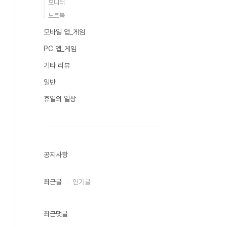
모니터
노트북
모바일 앱_게임
PC 앱_게임
기타 리뷰
일반
휴일의 일상
공지사항
최근글
인기글
최근댓글