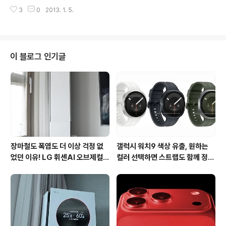
들끼리의 단합과 회사발전을 위한 의견을 나누기 위해 워
회선이 VIP 등급이고, 그리고 업무용으로 사용하는 폰이
3
0
2013. 1. 5.
크샵을 진행하게 됩니다. 아무래도 많은 인원이 이동하기
일반등급인데요. 예전에는 두회선..
때문에 다수의 숙박시설과 큰 회의실을 필요로 하게 되는
데요, 콘도의 경우엔 큰 회의실을 가지고 있는 곳이 많지 않
기 때문에 연수원이나 인력개발원 쪽으로 눈을 돌려 워크
샵장소를 찾고 있는 분들이 많지 않을까 합니다. 이런 분들
이 블로그 인기글
에게 국가대표보일러 경동나비엔에서 새롭게 오픈한 경동
인재개발원을 소개해드릴까 합니다. 경동의 인재양성은 사
람이 가장 소중한 자원이라는 믿음, 경동의 믿음입니다. 경
동인재개발원은 "세계로 미래로 하나로 향하는 인재육
성"을 모토로 인재를 육성하기 위한 신설 연수원입니다. 자
회사..
장마철도 폭염도 더 이상 걱정 없
갤럭시 워치9 색상 유출, 원하는
었던 이유! LG 휘센AI 오브제컬렉
컬러 선택하면 스트랩도 함께 정해
션 뷰I 프로 에어컨 AI콜드프리 실
진다?
사용 후기