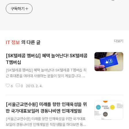
구독하기
더보기
IT 정보
의 다른 글
[SK텔레콤 멤버십] 혜택 늘어난다! SK텔레콤
T멤버십
글 내용
[SK텔레콤 멤버십] 혜택 늘어난다! SK텔레콤 T멤버십 최
근 휴대폰을 여러대 사용하는 분들이 많이 계실겁니다. 뿐
만 아니라 비지니스맨이라면 데이터 통신이 가능한 태블릿
6
0
2013. 2. 4.
제품도 한대 정도는 가지고 계실텐데요. 예전에는 내가 이
용하는 회선수가 여러개 있더라도 멤버십 혜택은 1개 회선
만 받을 수 있었습니다. SK텔레콤에서는 T멤버십 서비스
[서울근교연수원] 미래를 향한 인재육성을 위
를 강화하면서 1개 회선이 아닌 여러 회선의 스마트폰과 태
블릿 PC까지 별도의 멤버십 혜택을 받을 수 있도록 혜택을
한 국가대표보일러 경동나비엔 인재개발원
글 내용
늘렸습니다. 각각의 회선별로 이용할 수 있는 포인트가 최
[서울근교연수원] 미래를 향한 인재육성을 위한 국가대표
소 3만점~최대 10만점까지 포인트가 크게 늘어나기 때문
보일러 경동나비엔 인재개발원 직장생활을 하다보면 동료
에 더 많은 혜택을 받을 수 있게 됩니다. 저 같은 경우 대표