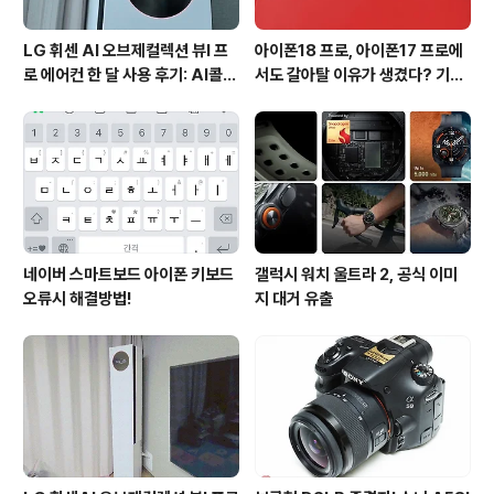
LG 휘센 AI 오브제컬렉션 뷰I 프
아이폰18 프로, 아이폰17 프로에
로 에어컨 한 달 사용 후기: AI콜드
서도 갈아탈 이유가 생겼다? 기대
프리와 AI음성인식이 가져온 변화
되는 3가지 변화
네이버 스마트보드 아이폰 키보드
갤럭시 워치 울트라 2, 공식 이미
오류시 해결방법!
지 대거 유출