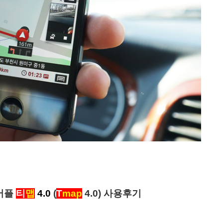
어플
티
맵
4.0
(
T
map
4.0) 사용후기