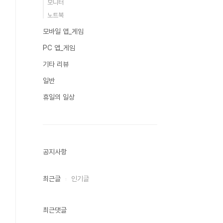
모니터
노트북
모바일 앱_게임
PC 앱_게임
기타 리뷰
일반
휴일의 일상
공지사항
최근글
인기글
최근댓글