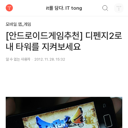
검색하기
it를 담다. IT tong
티스토리
모바일 앱_게임
[안드로이드게임추천] 디펜지2로
내 타워를 지켜보세요
알 수 없는 사용자
2012. 11. 28. 15:32