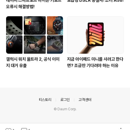
네이버 스마트보드 아이폰 키보드
보급형 DSLR 종결자! 소니 A58!
오류시 해결방법!
갤럭시 워치 울트라 2, 공식 이미
지금 아이패드 미니를 사려고 한다
지 대거 유출
면? 조금만 기다려야 하는 이유
의안내
티스토리
로그인
고객센터
© Daum Corp.