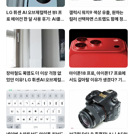
LG 휘센 AI 오브제컬렉션 뷰I 프
갤럭시 워치9 색상 유출, 원하는
로 에어컨 한 달 사용 후기: AI콜드
컬러 선택하면 스트랩도 함께 정해
프리와 AI음성인식이 가져온 변화
진다?
장마철도 폭염도 더 이상 걱정 없
아이폰18 프로, 아이폰17 프로에
었던 이유! LG 휘센AI 오브제컬렉
서도 갈아탈 이유가 생겼다? 기대
션 뷰I 프로 에어컨 AI콜드프리 실
되는 3가지 변화
사용 후기