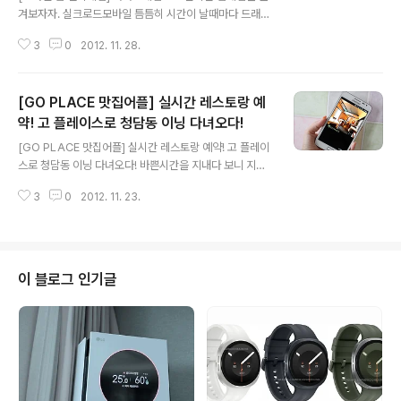
겨보자자. 실크로드모바일 틈틈히 시간이 날때마다 드래곤
플라이트 삼매경에 빠져있다 흥미를 조금씩 잃으면서 다른
3
0
2012. 11. 28.
게임에 눈을 돌리게 되었습니다. 그런데 이때 제 시선을 사
로잡은 게임이 있었으니 모바일 웹 전략레임인 실크로드가
그 주인공입니다. 게임에 대한 기대와 더불어 게임을 진행
[GO PLACE 맛집어플] 실시간 레스토랑 예
하기만 해도 넥서스7을 준다는 이야기에 시작을 한 게임이
었지만 할수록 그 재미에 푹 빠져들게된 모바일 웹 전략게
약! 고 플레이스로 청담동 이닝 다녀오다!
글 내용
임 실크로드입니다. 모바일 웹 전략게임 실크로드는 카카
[GO PLACE 맛집어플] 실시간 레스토랑 예약! 고 플레이
오톡 게임을 통하거나 안드로이드마켓을 이용해서 검색이
스로 청담동 이닝 다녀오다! 바쁜시간을 지내다 보니 지인
가능합니다. 간단하게 설치버튼을 터치해주면 카카오톡게
분들 얼굴보기가 쉽지 않더군요. 안되겠다 하는 생각에 연
임에서 출시하는 최초 모바일 웹 전략게임을 시작할수 있
3
0
2012. 11. 23.
락을 드리고 맛있는 점심을 먹기로 했습니다. 만나기로 한
습니다. 위메이드에서제작한 모바일 웹 전략게임 실크로드
시간과 날짜에 맞추어 프리미엄 레스토랑을 예약하려고 하
는 ..
니 일일이 전화를 하지 않는 이상 예약이 되는지 확인할 길
이 없더군요. 뭔가 좋은방법이 없을까 찾아보다 프리미엄
레스토랑을 소개하고 예약까지 한번에 할수 있는 맛집어플
이 블로그 인기글
Go PLACE를 이용해보았습니다. 음식점을 방문하기전에
맛집을 검색해보보고 평을 확인해보는건 필수조건이 된것
같습니다. 하지만 맛집에 대한 평가가 상이하고, 원하는 부
분들을 접하지 못하는 경우가 많아서 불편을 겪을때가 종
종 있답니다. 메뉴도 궁금하고, 가격, ..