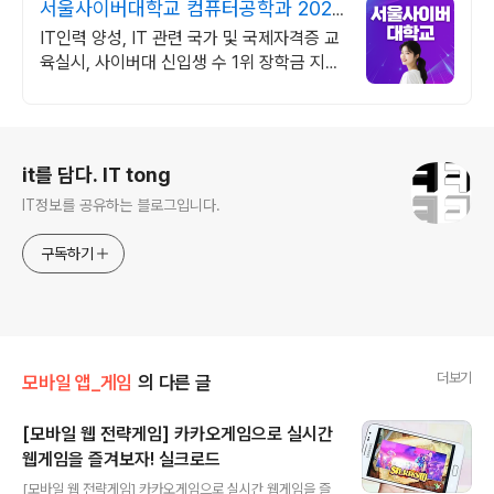
서울사이버대학교 컴퓨터공학과 2026
가을학기 신편입생
IT인력 양성, IT 관련 국가 및 국제자격증 교
육실시, 사이버대 신입생 수 1위 장학금 지급
1위, 학사 석사 박사 온라인복수학위까지
로그 정보
it를 담다. IT tong
IT정보를 공유하는 블로그입니다.
구독하기
더보기
모바일 앱_게임
의 다른 글
[모바일 웹 전략게임] 카카오게임으로 실시간
웹게임을 즐겨보자! 실크로드
글 내용
[모바일 웹 전략게임] 카카오게임으로 실시간 웹게임을 즐