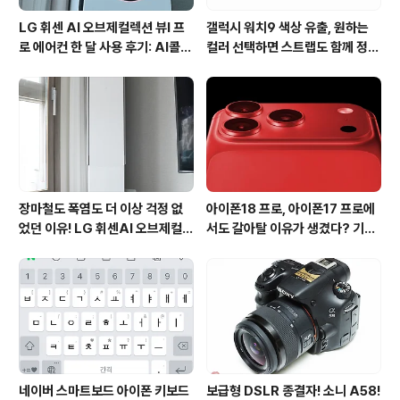
LG 휘센 AI 오브제컬렉션 뷰I 프
갤럭시 워치9 색상 유출, 원하는
로 에어컨 한 달 사용 후기: AI콜드
컬러 선택하면 스트랩도 함께 정해
프리와 AI음성인식이 가져온 변화
진다?
장마철도 폭염도 더 이상 걱정 없
아이폰18 프로, 아이폰17 프로에
었던 이유! LG 휘센AI 오브제컬렉
서도 갈아탈 이유가 생겼다? 기대
션 뷰I 프로 에어컨 AI콜드프리 실
되는 3가지 변화
사용 후기
네이버 스마트보드 아이폰 키보드
보급형 DSLR 종결자! 소니 A58!