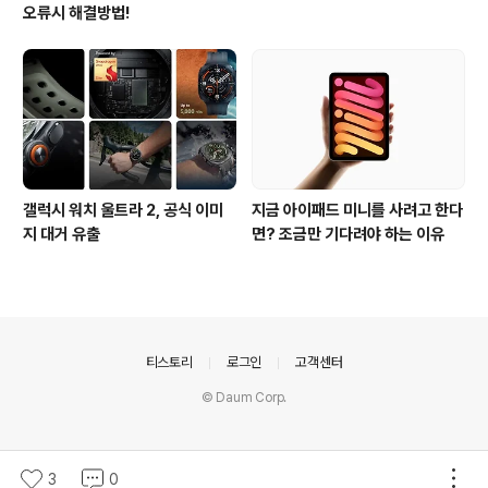
오류시 해결방법!
갤럭시 워치 울트라 2, 공식 이미
지금 아이패드 미니를 사려고 한다
지 대거 유출
면? 조금만 기다려야 하는 이유
의안내
티스토리
로그인
고객센터
© Daum Corp.
3
0