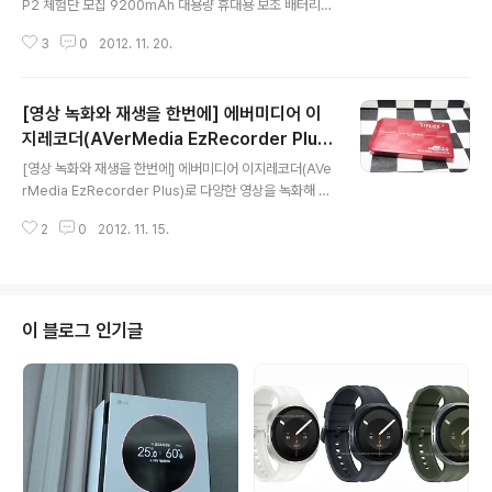
P2 체험단 모집 9200mAh 대용량 휴대용 보조 배터리 L
IAAIL BP2 체험단을 모집합니다. LIAAIL BP2은 언제 어
3
0
2012. 11. 20.
디서나 여유로운 9200mAh 대용량! 고급스러운 Blue /
Red LED 상태 표시등! 배터리 과충전 / 방전 방지 기술이
적용되어 지치지 않는 즐거움을 만끽할 수 있습니다. 체험
[영상 녹화와 재생을 한번에] 에버미디어 이
단 모집 - 체험단 대상 : 누구나 참여가능 - 체험단 제품 :
코원 리아일 BP2 휴대용 보조 배터리 (5명) - 체험단 혜택
지레코더(AVerMedia EzRecorder Plus)
글 내용
: 후기 작성 후 무상 증정 - 모집 기간 : 11/20 (화) ~ 12/2
로 다양한 영상을 녹화해 보세요
[영상 녹화와 재생을 한번에] 에버미디어 이지레코더(AVe
(일) - 발표/배송 : 12/3 (월) - 체험후기 작성기간 : 12/9
rMedia EzRecorder Plus)로 다양한 영상을 녹화해 보
(일) 지원방법 1. 체험단 모집 공지를 블로그나 카페에..
세요 지난번에 영상 녹화와 재생을 한번에 할 수 있는 에버
2
0
2012. 11. 15.
미디어 이지레코더(AVerMedia EzRecorder Plus) 개
봉기를 소개했었는데요, 오늘은 에버미디어 이지레코더(A
VerMedia EzRecorder Plus)를 세팅해서 영상을 녹화
하고 재생하는 방법을 소개해 드리겠습니다. 가장먼저 녹
화한 영상을 저장할 매체를 선택해야 하는데요, USB도 가
이 블로그 인기글
능하지만 이왕이면 용량도 크고 안정적이고 필요하다면 내
장으로 삽입도 가능한 HDD를 선택하는게 안정적이고 빠
르기 때문에 저도 2.5인치 외장형 하드를 준비해 봤습니
다. 뒷면을 열면 이렇게 HDD를 장착할 수 있는 공간이 나
오는데요..