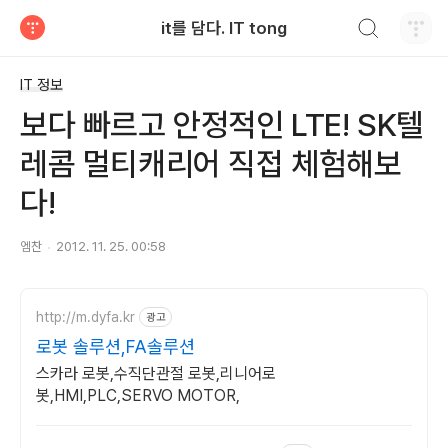
검색하기
it를 담다. IT tong
티스토리
IT 정보
보다 빠르고 안정적인 LTE! SK텔
레콤 멀티캐리어 직접 체험해보
다!
엠찬
2012. 11. 25. 00:58
http://m.dyfa.kr
광고
로봇 솔루션,FA솔루션
스카라 로봇,수직단관절 로봇,리니어로
봇,HMI,PLC,SERVO MOTOR,