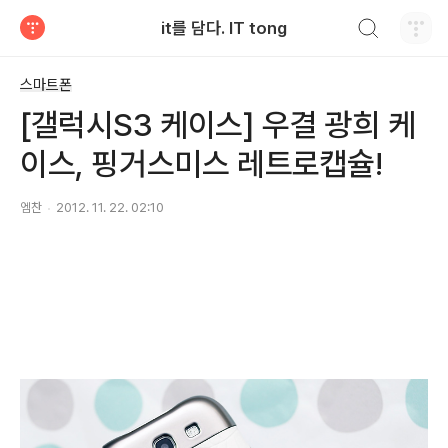
검색하기
it를 담다. IT tong
티스토리
스마트폰
[갤럭시S3 케이스] 우결 광희 케
이스, 핑거스미스 레트로캡슐!
엠찬
2012. 11. 22. 02:10