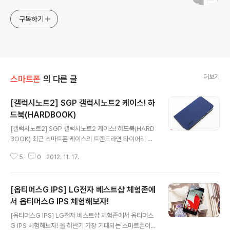
구독하기
더보기
스마트폰
의 다른 글
[갤럭시노트2] SGP 갤럭시노트2 케이스! 하
드북(HARDBOOK)
글 내용
[갤럭시노트2] SGP 갤럭시노트2 케이스! 하드북(HARD
BOOK) 최근 스마트폰 케이스의 트랜드라면 타이어리 타
입의 제품이 아닌가 생각합니다. 특히 최근 출시한 갤럭시
5
0
2012. 11. 17.
노트2의 경우 다양한 케이스 제조업체들이 다이어리 타입
으로 케이스를 출시하고 있는데요. 이번에 소개해드릴 제
품은 휴대전자 기기 케이스를 비롯해 다양한 디바이스들을
[옵티머스G IPS] LG전자 베스트샵 체험존에
편리하게 사용할 수 있도록 제품을 제공하고 있는 SGP의
갤럭시노트2 케이스 하드북(HARDBOOK)입니다. SGP
서 옵티머스G IPS 체험해보자!
글 내용
갤럭시노트2 케이스 하드북은 네이비, 라벤더, 스카이블
[옵티머스G IPS] LG전자 베스트샵 체험존에서 옵티머스
루, 아젤리아핑크 4가지 색상을 선택해 구매할 수 있습니
G IPS 체험해보자! 올 하반기 가장 기대되는 스마트폰이라