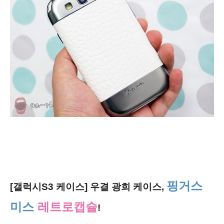
핑거스
[갤럭시S3 케이스] 우결 광희 케이스,
미스
레트로캡슐
!