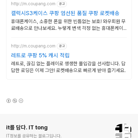
http://m.coupang.com
광고
갤럭시S3케이스 쿠팡 엄선된 품질 쿠팡 로켓배송
휴대폰케이스, 소중한 폰을 위한 빈틈없는 보호! 와우회원 무
료배송으로 만나보세요. 누렇게 변색 걱정 없는 휴대폰케이
스, 폰 본연의 컬러를 맑게 빛내보세요.
http://m.coupang.com
광고
레트로 쿠팡 5% 캐시 적립
레트로, 끊김 없는 플레이로 생생한 몰입감을 선사합니다. 답
답한 로딩은 이제 그만! 로켓배송으로 빠르게 받아 즐기세요.
(새창열림)
로그 정보
it를 담다. IT tong
IT정보를 공유하는 블로그입니다.