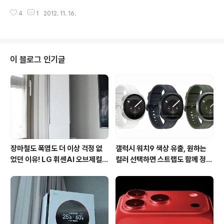
다. 갤럭시노트2 케이스 하드북은 믿을 수 있는 SGP 제품
면 애플의 아이폰5, 삼성전자 갤럭시 시리즈, 그리고 LG전
답게 고급스럽고 깔끔한 디자인과 경쟁사 대비 저렴한 가
4
1
2012. 11. 16.
자의 옵티머스G를 손꼽는 분들이 많이 계실겁니다. 그 중
격으로 출시와 동시에 벌써 몇몇 색상은 이..
옵티머스G는 LG디스플레이, LG화학, LG이노텍 등 LG
그룹의 관계사들이 기술을 결집 시켜 만든만큼 출시전부터
회장님폰으로 불리며 큰 관심을 받았던 제품이 아닌가 생
각됩니다. 저의 경우 옵티머스G의 주요 스펙 중 4.7인치 T
이 블로그 인기글
rue HD IPS+(1280*768) Display가 가장 마음에 들
었는데요. 이미 미디어데이나 SK텔레콤 T리포터를 통해
옵티머스G를 직접 체험해 봤지만 이때까지 보았던 어떠한
디스플레이 보다 뛰어난 화질과 가독성, 그리고 선명한 색
감 을 보여주는 ..
장마철도 폭염도 더 이상 걱정 없
갤럭시 워치9 색상 유출, 원하는
었던 이유! LG 휘센AI 오브제컬렉
컬러 선택하면 스트랩도 함께 정해
션 뷰I 프로 에어컨 AI콜드프리 실
진다?
사용 후기