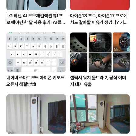
LG 휘센 AI 오브제컬렉션 뷰I 프
아이폰18 프로, 아이폰17 프로에
로 에어컨 한 달 사용 후기: AI콜드
서도 갈아탈 이유가 생겼다? 기대
프리와 AI음성인식이 가져온 변화
되는 3가지 변화
네이버 스마트보드 아이폰 키보드
갤럭시 워치 울트라 2, 공식 이미
오류시 해결방법!
지 대거 유출