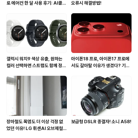
로 에어컨 한 달 사용 후기: AI콜드
오류시 해결방법!
프리와 AI음성인식이 가져온 변화
갤럭시 워치9 색상 유출, 원하는
아이폰18 프로, 아이폰17 프로에
컬러 선택하면 스트랩도 함께 정해
서도 갈아탈 이유가 생겼다? 기대
진다?
되는 3가지 변화
장마철도 폭염도 더 이상 걱정 없
보급형 DSLR 종결자! 소니 A58!
었던 이유! LG 휘센AI 오브제컬렉
션 뷰I 프로 에어컨 AI콜드프리 실