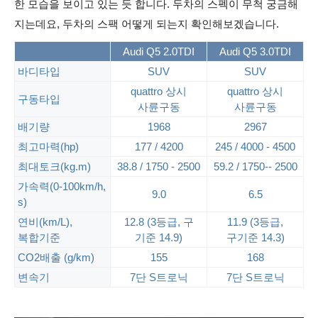
한 모습을 보이고 있는 듯 합니다. 두차의 스펙이 무척 궁금해
지는데요, 두차의 스팩 어떻게 되는지 확인해보겠습니다.
Audi Q5 2.0TDI
Audi Q5 3.0TDI
바디타입
SUV
SUV
quattro
상시
quattro
상시
구동타입
사륜구동
사륜구동
배기량
1968
2967
최고마력
(hp)
177 / 4200
245 / 4000 - 4500
최대토크
(kg.m)
38.8 / 1750 - 2500
59.2 / 1750-- 2500
가속력
(0-100km/h,
9.0
6.5
s)
연비
(km/L),
12.8 (3
등급
,
구
11.9 (3
등급
,
복합기준
기준
14.9)
구기준
14.3)
CO2
배출
(g/km)
155
168
변속기
7
단
S
트로닉
7
단
S
트로닉