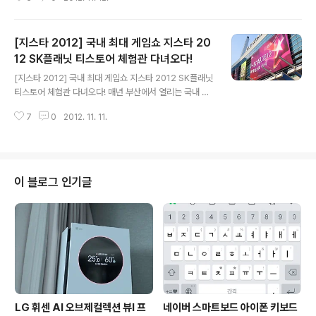
보고 귀가할 때 별 생각없이 건넜던 마포대교에 우연이 지
나가게 되다 특별한 점을 발견하게 되었는데요, 그 특별한
마포대교의 생명의 다리에 대해서 오늘 소개해 보겠습니
[지스타 2012] 국내 최대 게임쇼 지스타 20
다. 마포대교 생명의 다리는 삼성생명과 서울이 함께 일부
부정적인 시각을 탈피해 상처를 치유하고 희망을 주는 서
12 SK플래닛 티스토어 체험관 다녀오다!
글 내용
울가볼만한곳, 서울명소로 자리 매김하고 있는 중이라고
[지스타 2012] 국내 최대 게임쇼 지스타 2012 SK플래닛
하는데요, 저녁에 방문해서 그런지 조명을 받아 더욱 멋있
티스토어 체험관 다녀오다! 매년 부산에서 열리는 국내 최
고 세련된 느낌이라 운치가 있었습니다. 생명의 다리는 중
대 게임쇼 지스타가 지난 8일부터 11일까지 부산 벡스코에
간 전망대를 중심으로 상행 하행 양쪽을 포함 좌우에서 20
7
0
2012. 11. 11.
서 전세계 31개국 434사가 참여한 사상 최대 규모로 개최
여개의 다양한 에피소드를 확인해 보실 수 있는데요, ..
되었습니다. 국내 최대 게임쇼인 만큼 매년 많은 게임매니
아들이 지스타를 보기 위해 부산을 방문하고 있습니다. 그
만큼 볼거리와 즐길거리가 많다는 말이 아닌가 생각되는데
요. 이번 지스타의 특징이라고 하면 모바일 게임업계들이
이 블로그 인기글
대거 참가한게 아닌가 생각됩니다. 국내 유명 모바일 게임
사로 유명한 게임빌을 비롯해 애니팡으로 열풍을 일으킨
선데이토즈, 나우콤, 컴투스, 지스타 공식 후원사인 위메이
드를 비롯해 SK플래닛도 지스타에서 만나볼 수 있었습니
다. 특히 이번 지스타 2012에는..
LG 휘센 AI 오브제컬렉션 뷰I 프
네이버 스마트보드 아이폰 키보드