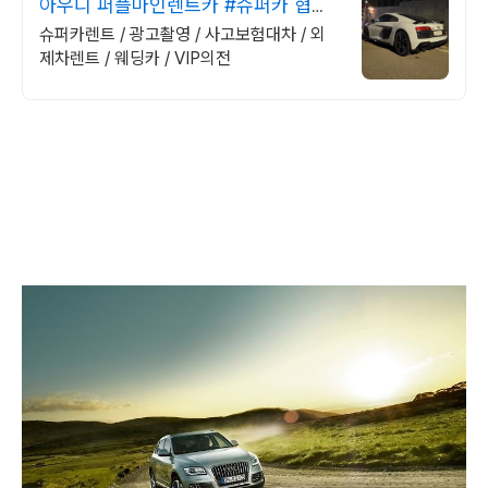
아우디 퍼플마인렌트카 #슈퍼카 협찬
문의 #방송렌트
슈퍼카렌트 / 광고촬영 / 사고보험대차 / 외
제차렌트 / 웨딩카 / VIP의전