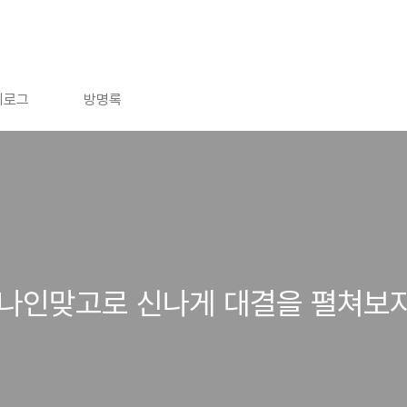
치로그
방명록
 나인맞고로 신나게 대결을 펼쳐보