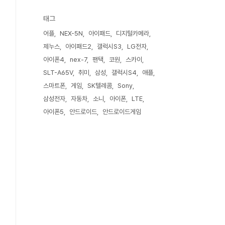
태그
어플
NEX-5N
아이패드
디지털카메라
제누스
아이패드2
갤럭시S3
LG전자
아이폰4
nex-7
팬택
코원
스카이
SLT-A65V
취미
삼성
갤럭시S4
애플
스마트폰
게임
SK텔레콤
Sony
삼성전자
자동차
소니
아이폰
LTE
아이폰5
안드로이드
안드로이드게임