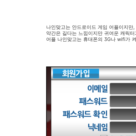
나인맞고는 안드로이드 게임 어플이지만,
약간은 길다는 느낌이지만 귀여운 캐릭터
어플 나인맞고는 휴대폰의 3G나 wifi가 