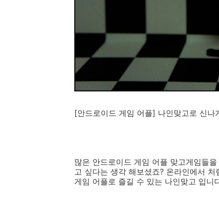
[안드로이드 게임 어플] 나인맞고로 신나
많은 안드로이드 게임 어플 맞고게임들을 
고 싶다는 생각 해보셨죠? 온라인에서 처
게임 어플로 즐길 수 있는 나인맞고 입니다