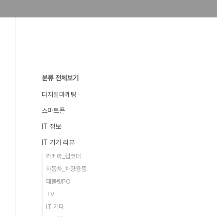
분류 전체보기
디지털마케팅
스마트폰
IT 정보
IT 기기 리뷰
카메라_캠코더
자동차_차량용품
태블릿PC
TV
IT 기타