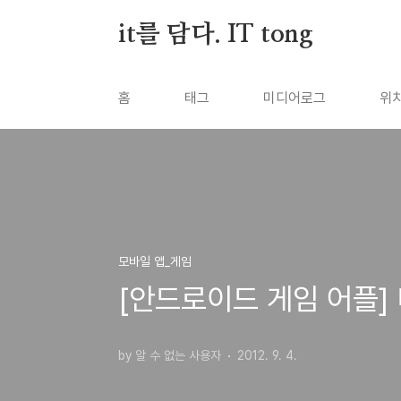
본문 바로가기
it를 담다. IT tong
홈
태그
미디어로그
위
모바일 앱_게임
[안드로이드 게임 어플]
by 알 수 없는 사용자
2012. 9. 4.