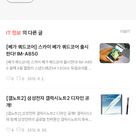
더보기
IT 정보
의 다른 글
[베가 쿼드코어] 스카이 베가 쿼드코어 출시
한다! IM-A850
글 내용
[베가 쿼드코어] 스카이 베가 쿼드코어 출시한다! IM-A85
0 올해 4월 퀄컴의 스냅드래곤S4 1.5GHz 듀얼코어를 탑
재한 베가레이서2와 7월 베가S5를 출시했었던 팬택에서
0
0
2012. 9. 2.
드디어 쿼드코어 스마트폰을 출시합니다. 이미 경쟁사들이
쿼드코어 스마트폰들을 출시하거나 제품을 공개하고 있는
데요. 팬택은 지난 달 29일 국립전파연구원을 통해 IM-A
[갤노트2] 삼성전자 갤럭시노트2 디자인 공
850K의 전파인증을 마쳤습니다. 지난 베가S5의 모델명
이 IM-A840S였던 것 처럼 IM-A850K는 KT용 단말기
개!
글 내용
지만, 팬택에서는 쿼드코어 스마트폰은 통신 3사를 통해
[갤노트2] 삼성전자 갤럭시노트2 디자인 공개!! 갤럭시S3
출시하기로 했기 때문에 SK텔레콤 IM-A850S와 유플러
와 함께 삼성전자의 글로벌 전략폰인 갤럭시노트의 후속제
스의 IM-A850L도 전파인증을 완료할 가능성이 크다고
품인 갤럭시노트2가 베를린에서 열리는 가전전시회 IFA에
하네요. IM-A850K는 LG전자에서 얼마전 공개한 옵티머
4
0
2012. 8. 30.
서 공식 발표전 공개되었습니다. 그동안의 많은 루머와 달
스G와 같은 퀄컴 스냅..