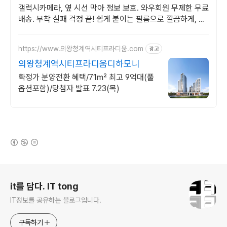
갤럭시카메라, 옆 시선 막아 정보 보호. 와우회원 무제한 무료
배송. 부착 실패 걱정 끝! 쉽게 붙이는 필름으로 깔끔하게, 로
켓배송 받으세요.
https://www.의왕청계역시티프라디움.com
광고
의왕청계역시티프라디움디하모니
확정가 분양전환 혜택/71㎡ 최고 9억대(풀
옵션포함)/당첨자 발표 7.23(목)
(새창열림)
로그 정보
it를 담다. IT tong
IT정보를 공유하는 블로그입니다.
구독하기