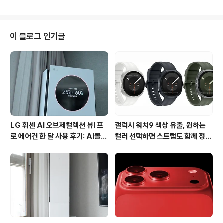
리 갤럭시노트2는 각진 디자인도 아니며, 베젤이 거의 없
는 디자인도 아니네요. 갤럭시노트2는 지난 6월에 출시한
삼성전자의 갤럭시S3와 거의 흡사한 디자인으로 출시합니
다. 또한 갤럭시노트2의 스팩은 5.5 인치 1280 x 720 해
이 블로그 인기글
상도, HD 수퍼 AMOLED 디스플레이, 1.6GHz 쿼드 코어
프로세서, 2GB 램, 8 메가픽셀 카메라 및 1.9 메가픽셀 전
면 카메라, 3100mAh 배터리, 9.4mm 두께, microSD
카드 슬롯, HSPA+ 21Mbps, 4G LTE, S-펜..
LG 휘센 AI 오브제컬렉션 뷰I 프
갤럭시 워치9 색상 유출, 원하는
로 에어컨 한 달 사용 후기: AI콜드
컬러 선택하면 스트랩도 함께 정해
프리와 AI음성인식이 가져온 변화
진다?