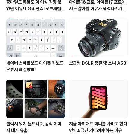
장마철도 폭염도 더 이상 걱정 없
아이폰18 프로, 아이폰17 프로에
었던 이유! LG 휘센AI 오브제컬렉
서도 갈아탈 이유가 생겼다? 기대
션 뷰I 프로 에어컨 AI콜드프리 실
되는 3가지 변화
사용 후기
네이버 스마트보드 아이폰 키보드
보급형 DSLR 종결자! 소니 A58!
오류시 해결방법!
갤럭시 워치 울트라 2, 공식 이미
지금 아이패드 미니를 사려고 한다
지 대거 유출
면? 조금만 기다려야 하는 이유