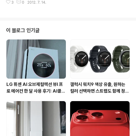
이 소요됩니다. 게임을 실행시키면 자동으로 듀토리얼 모
3
0
2012. 7. 14.
최근에도 직접 경기장을 방문하거나 못갈 때는 스마트폰이
드로 넘어오는데요 오른쪽 지도에 보이는 파란색이..
나 인터넷, 라디오를 통해 야구중계까지 꼬박 챙겨보곤 합
니다. 그리고 평상시에는 아이폰으로 야구게임을 자주 즐
기는데요. 국내에 많은 야구게임들이 있지만 이번에 소개
해드릴 게임은 기존의 야구게임들과 차별화된 배틀형식으
이 블로그 인기글
로 진행되는 프리스타일 베이스볼 쇼다운 워너뱃(wanna
bat) 입니다. 워너뱃(wannabat)은 애플의 앱스토어에서
다운받을 수 있는데요. 일반적인 야구게임과 달리 1:1 대전
으로 경기하게 됩니다. 일반 야구에서는 포수를 비롯해 수
비수들이 필요하지만 워너뱃은 프리스타..
LG 휘센 AI 오브제컬렉션 뷰I 프
갤럭시 워치9 색상 유출, 원하는
로 에어컨 한 달 사용 후기: AI콜드
컬러 선택하면 스트랩도 함께 정해
프리와 AI음성인식이 가져온 변화
진다?