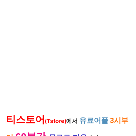
티스토어
유료어플
3시부
(Tstore)
에서