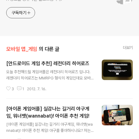
구독하기
더보기
모바일 앱_게임
의 다른 글
[안드로이드 게임 추천] 레전더리 히어로즈
글 내용
오늘 추천해드릴 게임어플은 레전더리 히어로즈 입니다.
레젠더리 히어로즈는 MMRPG 형식의 게임인데요 모바일
판 LOL이라는데 과연 어떨지 궁금하네요 ~ 휴대폰 게임에
3
1
2012. 7. 16.
도 불구하고 화려한 그래픽과 재미를 제공하는 레전더리
히어로즈에 대해서 소개시켜 드릴게요 레전더리 히어로즈
는 안드로이드마켓과 T-스토어 모두에서 무료로 다운 받
[아이폰 게임어플] 실감나는 길거리 야구게
을 수 있는데요 전 인증방식이 편한 T-스토어를 선택해서
다운 받았습니다. 가격은 무료입니다. 어플을 처음 실행시
임, 워너뱃(wannabat)! 아이폰 추천 게임!
글 내용
키면 추가 설치 안내메시지가 뜨는데요 용량이 55M 인 만
[아이폰 게임어플] 실감나는 길거리 야구게임, 워너뱃(wa
큼 와이파이를 이용해서 받아야 겠죠?! wifi 모드로 바꾸고
nnabat)! 아이폰 추천 게임! 야구를 좋아하시나요? 저는
확인을 눌러주면 완료되는데 까지 약 3~5분 정도의 시간
부산이 고향이라 어릴때부터 자주 야구장에 자주갔었고,