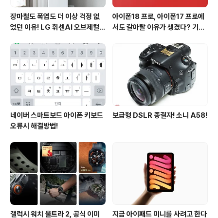
장마철도 폭염도 더 이상 걱정 없
아이폰18 프로, 아이폰17 프로에
었던 이유! LG 휘센AI 오브제컬렉
서도 갈아탈 이유가 생겼다? 기대
션 뷰I 프로 에어컨 AI콜드프리 실
되는 3가지 변화
사용 후기
네이버 스마트보드 아이폰 키보드
보급형 DSLR 종결자! 소니 A58!
오류시 해결방법!
갤럭시 워치 울트라 2, 공식 이미
지금 아이패드 미니를 사려고 한다