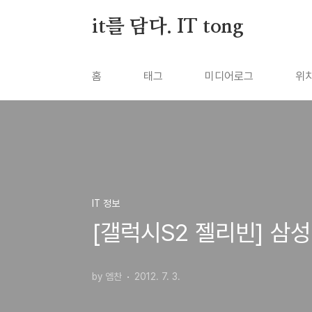
본문 바로가기
it를 담다. IT tong
홈
태그
미디어로그
위
IT 정보
[갤럭시S2 젤리빈] 삼성
by 엠찬
2012. 7. 3.