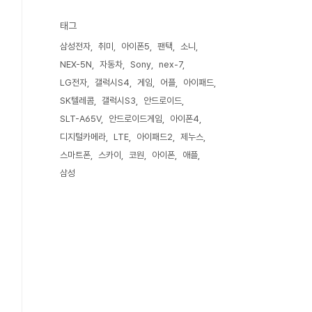
태그
삼성전자
취미
아이폰5
팬택
소니
NEX-5N
자동차
Sony
nex-7
LG전자
갤럭시S4
게임
어플
아이패드
SK텔레콤
갤럭시S3
안드로이드
SLT-A65V
안드로이드게임
아이폰4
디지털카메라
LTE
아이패드2
제누스
스마트폰
스카이
코원
아이폰
애플
삼성