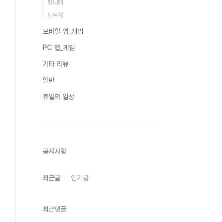
모니터
노트북
모바일 앱_게임
PC 앱_게임
기타 리뷰
일반
휴일의 일상
공지사항
최근글
인기글
최근댓글