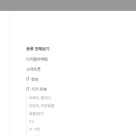
분류 전체보기
디지털마케팅
스마트폰
IT 정보
IT 기기 리뷰
카메라_캠코더
자동차_차량용품
태블릿PC
TV
IT 기타