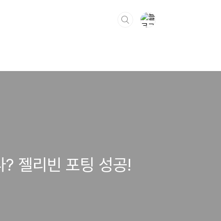
? 젤리빈 포팅 성공!