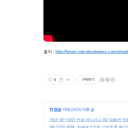
출처 :
http://forum.xda-developers.com/sho
4
구독하기
'
IT 정보
' 카테고리의 다른 글
[엡손 BT-100] 언제 어디서나 3D 대화면 영화
[베가S5] 팬택, 차세대 5인치 스마트폰 베가