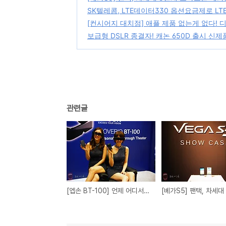
SK텔레콤, LTE데이터330 옵션요금제로 LT
[컨시어지 대치점] 애플 제품 없는게 없다! 
보급형 DSLR 종결자! 캐논 650D 출시 신
관련글
[엡손 BT-100] 언제 어디서나 3D 대화면 영화를 본다! 엡손 MOVERIO BT-100