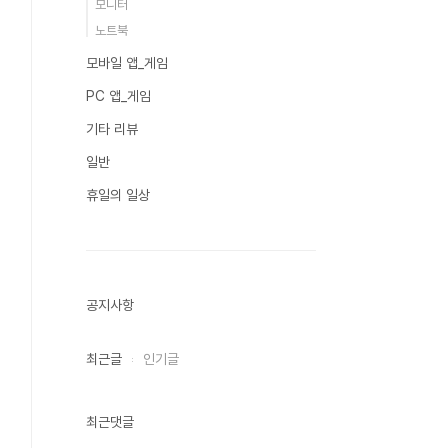
모니터
노트북
모바일 앱_게임
PC 앱_게임
기타 리뷰
일반
휴일의 일상
공지사항
최근글
인기글
최근댓글