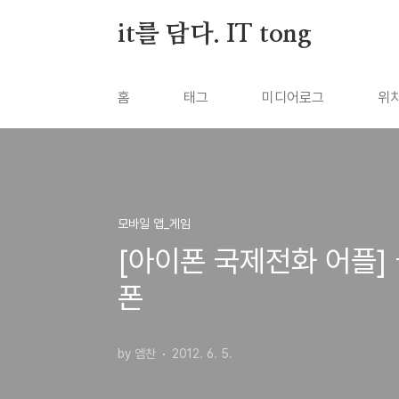
본문 바로가기
it를 담다. IT tong
홈
태그
미디어로그
위
모바일 앱_게임
[아이폰 국제전화 어플
폰
by 엠찬
2012. 6. 5.