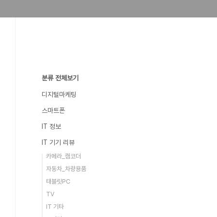
분류 전체보기
디지털마케팅
스마트폰
IT 정보
IT 기기 리뷰
카메라_캠코더
자동차_차량용품
태블릿PC
TV
IT 기타