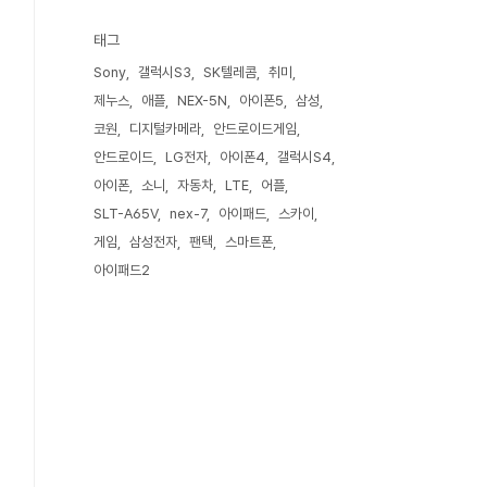
태그
Sony
갤럭시S3
SK텔레콤
취미
제누스
애플
NEX-5N
아이폰5
삼성
코원
디지털카메라
안드로이드게임
안드로이드
LG전자
아이폰4
갤럭시S4
아이폰
소니
자동차
LTE
어플
SLT-A65V
nex-7
아이패드
스카이
게임
삼성전자
팬택
스마트폰
아이패드2