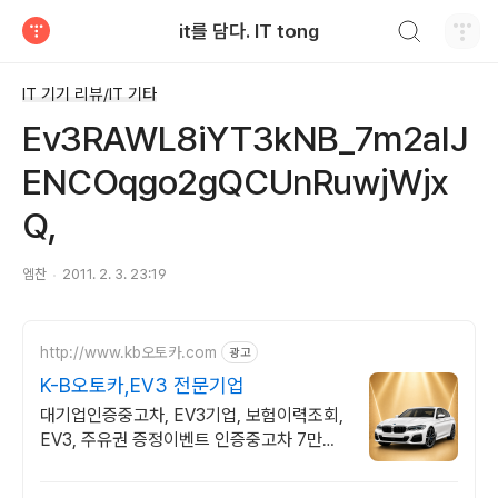
검색하기
it를 담다. IT tong
티스토리
IT 기기 리뷰/IT 기타
Ev3RAWL8iYT3kNB_7m2aIJ
ENCOqgo2gQCUnRuwjWjx
Q,
엠찬
2011. 2. 3. 23:19
http://www.kb오토카.com
광고
K-B오토카,EV3 전문기업
대기업인증중고차, EV3기업, 보험이력조회,
EV3, 주유권 증정이벤트 인증중고차 7만대
이상! 찾아가는 홈서비스! 낮은 할부이자율,
24시간실매물전산연동