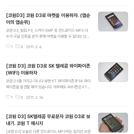
S9, J3, V5용 필름 이후에 D3 필름까지 사용해 보게 되네
요. 리얼룩의 보호필름 필름은 어느 제품을 막론하고 같은
[코원D3] 코원 D3로 마켓을 이용하자. (앱순
디자인 케이스로 포장되어 있습니다. 깔끔하게 상단에 코
원 D3 고투명이라고 되어 있는데요. 이 말은 유광 필름이
이의 앱순위)
글 내용
라는것을 뜻합니다. 제가 구매한 제품은 고투명 유광 제품
코원 D3, 빌립 P3, 스카이 SMP 등 안드로이드 MP3 다
이고, 무광... 즉 지문방지/저반사 필름의 경우 총 3종류로
수가 구글 인증을 받지 못해 마켓을 이용할 수 없다는 단점
나누어 출시되었습니다. 정확히 말하면 보호필름이 총 4종
이 있습니다. 몇일간 이런 저런 방법으로 어플을 다운받는
류로 출시한 것이죠... 모델별로 반사율이 틀립니다. 개인의
1
0
2011. 2. 6.
방법을 방법을 테스트해봤습니다. 아무래도 블랙마켓보다
취향에 맞게 제품을 구매하..
는 제대로된 마켓형태의 어플을 찾다가 앱순이의 앱순위
어플을 찾았습니다. 간단하게 말씀드리면, 앱순이의 앱순
[코원 D3] 코원 D3로 SK 텔레콤 와이파이존
위 어플리케이션은 첨부파일(무료어플)을 통해 받아서 D3
에 넣어 설치하시면 됩니다. 설치하는 법은 쉽습니다. D3
(WIFI) 이용하자
글 내용
에 USB 연결하고 APK 폴더안에 APK파일을 넣고 마운트
코원 D3를 가지고 다니다 보면 KT 와이파이존과 SK 와이
를 해제하면 바로 설치가 됩니다. 설치하셨다면 앱순이를
파이존을 발견할 때가 있습니다. 아무래도 WIFI존은 KT가
실행합니다. 그리고 실행화면은 위사진과 같습니다. 레이
잘 되어 있지만, KT는 자사 서비스 휴대폰이 아니면 와이
아웃이 T스토어와 조금은 비슷하지 않나요? 상단 탭메뉴
1
0
2011. 2. 16.
파이존을 무료로 이용할 수 없습니다. 하지만 SK텔레콤의
는 필수앱, 앱순위, 카테고리, 검색으로 ..
경우는 간단한 인증 절차를 통해서 WIFI존을 무료로 이용
할 수 있도록 되어 있습니다. 아마 접속해 보시면 알겠지만
[코원 D3] SK텔레콤 무료문자 코원 D3로 보
접속할 때마다 이름과 주민번호를 입력하는 입력창이 뜨는
데... 그 절차를 걸치지 않고 SK텔레콤 와이파이존을 이용
내기. 코원 T 메시지
글 내용
하는 방법이 있습니다. T월드 홈페이지에서 MAC 주소를
[코원 D3] 오늘은 다른 안드로이드 MP3에는 없지만 코원