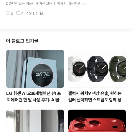
등록하면 인증 절차없이 바로 와이파이를 통해서 인터넷을
D3에만 있는 어플리케이션 코원 T 메시지라는 어플리케
즐 길 수 있습니다. 그럼 등록절차를 간단하게 살펴봅시다.
이션을 소개하고자 합니다. SK텔레콤에서 작년 말에 SK텔
먼저 SK텔레콤의 T월드 홈페이지에 접속합니다. 상단 메
0
0
2011. 2. 16.
레콤의 서비스를 API를 통해서 업체들에게 제공하겠다고
뉴 중에 고객센터->T..
발표한적이 있습니다. 코원에서 무료문자 API를 통해 SK
텔레콤에서 제공하는 무료문자를 전송할수 있고, 나의 핸
드폰으로 오는 문자를 모두 수신할 수 있는 코원 T 메시지
라는 어플리케이션을 코원 D3에 탑재했습니다. SK텔레콤
이 블로그 인기글
의 유저라면 1달에 네이트온/네이트/T월드 등을 통해서 총
100건의 문자를 보낼 수 있는데요... 코원 D3로 그 무료문
자를 활용하고, 문자를 MP3로 수신가능하다는게 신기하
게 느껴졌습니다. 참고로 무료문자가 모두 소진될 경우 문
자를 발송할 수는 없고, 수신은..
LG 휘센 AI 오브제컬렉션 뷰I 프
갤럭시 워치9 색상 유출, 원하는
로 에어컨 한 달 사용 후기: AI콜드
컬러 선택하면 스트랩도 함께 정해
프리와 AI음성인식이 가져온 변화
진다?