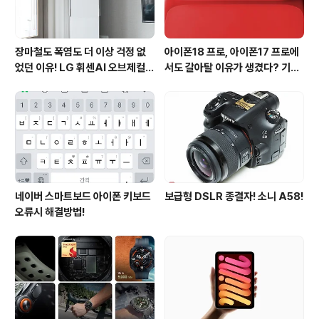
장마철도 폭염도 더 이상 걱정 없
아이폰18 프로, 아이폰17 프로에
었던 이유! LG 휘센AI 오브제컬렉
서도 갈아탈 이유가 생겼다? 기대
션 뷰I 프로 에어컨 AI콜드프리 실
되는 3가지 변화
사용 후기
네이버 스마트보드 아이폰 키보드
보급형 DSLR 종결자! 소니 A58!
오류시 해결방법!