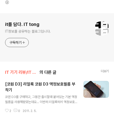
(새창열림)
로그 정보
it를 담다. IT tong
IT정보를 공유하는 블로그입니다.
구독하기
더보기
IT 기기 리뷰/IT 기타
의 다른 글
[코원 D3] 리얼룩 코원 D3 액정보호필름 부
착기
글 내용
코원 D3를 구매하고, 그동안 출시할때 붙어있는 기본 액정
필름을 사용해왔었는데요... 이번에 리얼룩에서 액정보호
필름을 출시했다고 해서 부착해보았습니다. 아무래도 그동
2
0
2011. 2. 5.
안 리얼룩에서 코원 필름을 꾸준히 출시해줘서 저도 코원