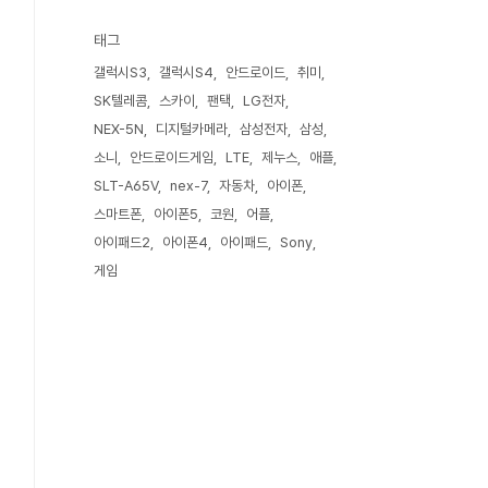
태그
갤럭시S3
갤럭시S4
안드로이드
취미
SK텔레콤
스카이
팬택
LG전자
NEX-5N
디지털카메라
삼성전자
삼성
소니
안드로이드게임
LTE
제누스
애플
SLT-A65V
nex-7
자동차
아이폰
스마트폰
아이폰5
코원
어플
아이패드2
아이폰4
아이패드
Sony
게임