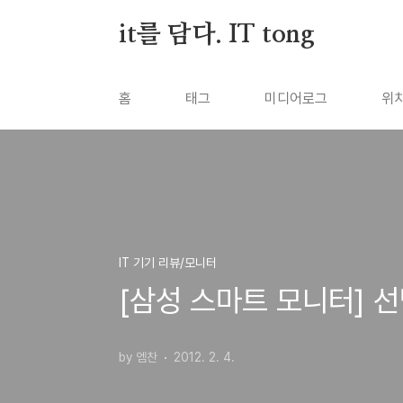
본문 바로가기
it를 담다. IT tong
홈
태그
미디어로그
위
IT 기기 리뷰/모니터
[삼성 스마트 모니터] 선
by 엠찬
2012. 2. 4.