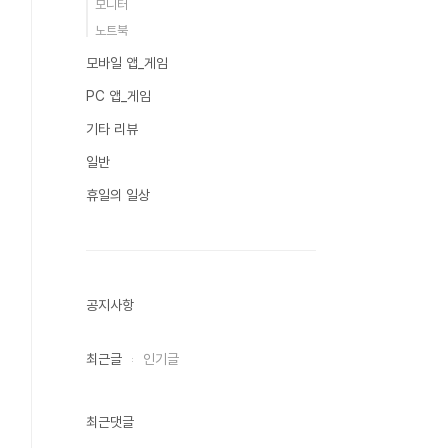
모니터
노트북
모바일 앱_게임
PC 앱_게임
기타 리뷰
일반
휴일의 일상
공지사항
최근글
인기글
최근댓글