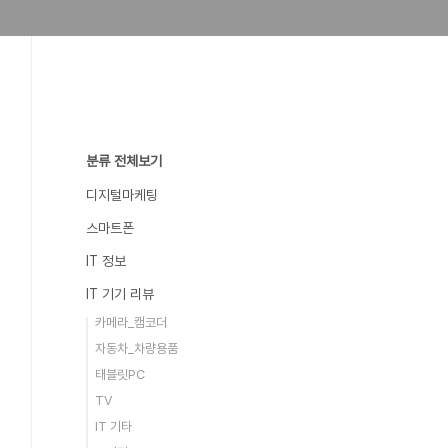
분류 전체보기
디지털마케팅
스마트폰
IT 정보
IT 기기 리뷰
카메라_캠코더
자동차_차량용품
태블릿PC
TV
IT 기타