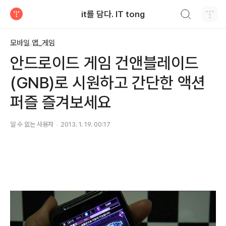
검색하기
it를 담다. IT tong
티스토리
모바일 앱_게임
안드로이드 게임 건앤블레이드
(GNB)로 시원하고 간단한 액션
퍼즐 즐겨보세요
알 수 없는 사용자
2013. 1. 19. 00:17