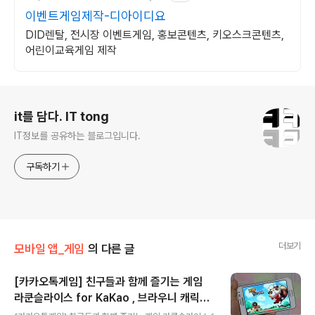
이벤트게임제작-디아이디요
DID렌탈, 전시장 이벤트게임, 홍보콘텐츠, 키오스크콘텐츠,
어린이교육게임 제작
로그 정보
it를 담다. IT tong
IT정보를 공유하는 블로그입니다.
구독하기
더보기
모바일 앱_게임
의 다른 글
[카카오톡게임] 친구들과 함께 즐기는 게임
라쿤슬라이스 for KaKao , 브라우니 캐릭터
글 내용
팡 for KaKao