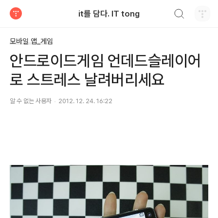
검색하기
it를 담다. IT tong
티스토리
모바일 앱_게임
안드로이드게임 언데드슬레이어
로 스트레스 날려버리세요
알 수 없는 사용자
2012. 12. 24. 16:22