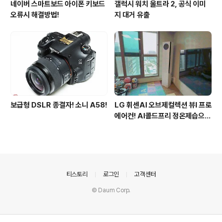
네이버 스마트보드 아이폰 키보드
갤럭시 워치 울트라 2, 공식 이미
오류시 해결방법!
지 대거 유출
보급형 DSLR 종결자! 소니 A58!
LG 휘센AI 오브제컬렉션 뷰I 프로
에어컨! AI콜드프리 정온제습으로
쾌적해진 여름
의안내
티스토리
로그인
고객센터
© Daum Corp.