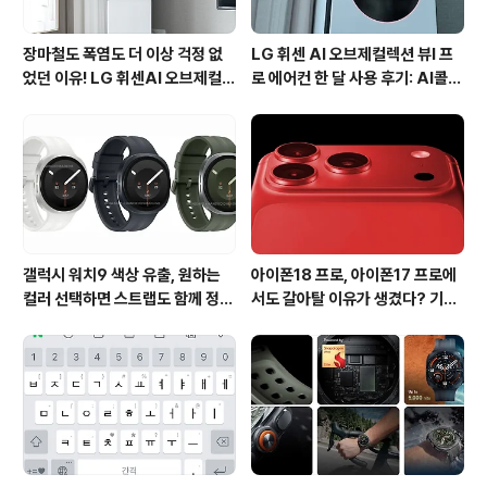
장마철도 폭염도 더 이상 걱정 없
LG 휘센 AI 오브제컬렉션 뷰I 프
었던 이유! LG 휘센AI 오브제컬렉
로 에어컨 한 달 사용 후기: AI콜드
션 뷰I 프로 에어컨 AI콜드프리 실
프리와 AI음성인식이 가져온 변화
사용 후기
갤럭시 워치9 색상 유출, 원하는
아이폰18 프로, 아이폰17 프로에
컬러 선택하면 스트랩도 함께 정해
서도 갈아탈 이유가 생겼다? 기대
진다?
되는 3가지 변화